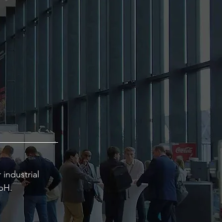
industrial
bH.