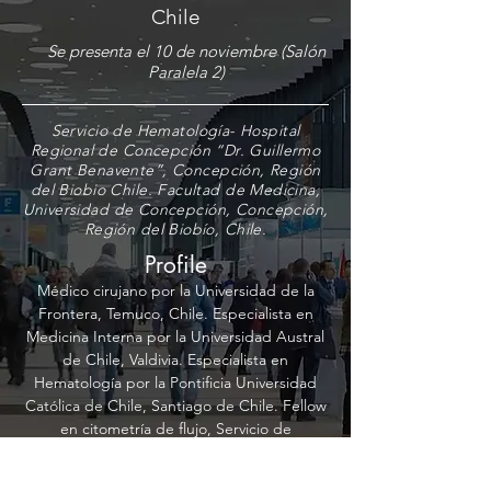
Chile
Se presenta el 10 de noviembre (Salón
Paralela 2)
Servicio de Hematología- Hospital
Regional de Concepción “Dr. Guillermo
Grant Benavente”, Concepción, Región
del Biobio Chile. Facultad de Medicina,
Universidad de Concepción, Concepción,
Región del Biobío, Chile.
Profile
Médico cirujano por la Universidad de la
Frontera, Temuco, Chile. Especialista en
Medicina Interna por la Universidad Austral
de Chile, Valdivia. Especialista en
Hematología por la Pontificia Universidad
Católica de Chile, Santiago de Chile. Fellow
en citometría de flujo, Servicio de
Hematología, Hospital Universitario de
Salamanca, España. Máster en biología y