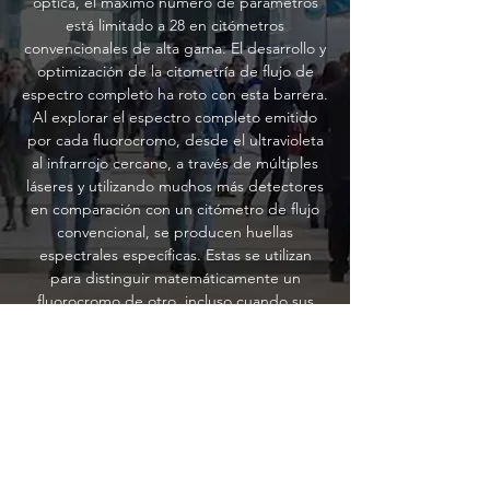
óptica, el máximo número de parámetros
está limitado a 28 en citómetros
convencionales de alta gama. El desarrollo y
optimización de la citometría de flujo de
espectro completo ha roto con esta barrera.
Al explorar el espectro completo emitido
por cada fluorocromo, desde el ultravioleta
al infrarrojo cercano, a través de múltiples
láseres y utilizando muchos más detectores
en comparación con un citómetro de flujo
convencional, se producen huellas
espectrales específicas. Estas se utilizan
para distinguir matemáticamente un
fluorocromo de otro, incluso cuando sus
emisiones máximas son muy similares,
abriendo la posibilidad de utilizar un mayor
número de fluorocromos de manera efectiva
y con alta resolución. En este seminario se
explicarán los avances ópticos y
matemáticos que facilitan la detección de
múltiples marcadores, 40 hasta la fecha. Se
explicarán también los pasos a seguir