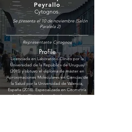
Peyrallo
Cytognos.
Se presenta el 10 de noviembre (Salón
Paralela 2)
Representante Cytognos
Profile
Licenciada en Laboratorio Clínico por la
Universidad de la República de Uruguay
(2015) y obtuvo el diploma de máster en
Aproximaciones Moleculares en Ciencias de
la Salud por la Universidad de Valencia,
España (2018). Especializada en Citometría
de Flujo Clínica, ha realizado cursos de
especialización en diferentes universidades
(Universidad de la República, Uruguay;
ADEIT, Valencia; Universidad de Buenos
Aires, Argentina). Actualmente es
Especialista de Producto en Cytognos,