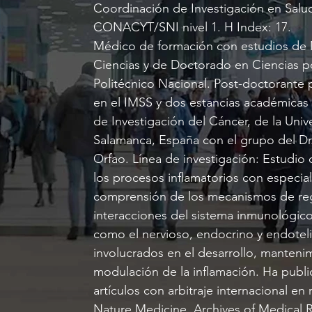
Coordinación de Investigación en Salu
CONACYT/SNI nivel 1. H Index: 17.
Médico de formación con estudios de 
Ciencias y de Doctorado en Ciencias por
Politécnico Nacional. Post-doctoran
en el IMSS y dos estancias académicas
de Investigación del Cáncer, de la Univ
Salamanca, España con el grupo del Dr
Orfao. Línea de investigación: Estudio
los procesos inflamatorios con especial 
comprensión de los mecanismos de re
interacciones del sistema inmunológic
como el nervioso, endocrino y endoteli
involucrados en el desarrollo, manteni
modulación de la inflamación. Ha publ
artículos con arbitraje internacional en
Nature Medicine, Archives of Medical 