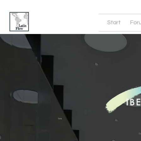
Start
For