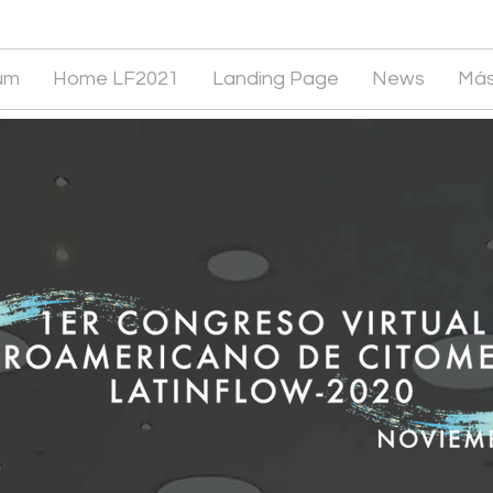
um
Home LF2021
Landing Page
News
Má