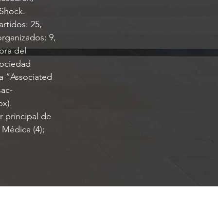
Shock.
rtidos: 25,
rganizados: 9,
ora del
Sociedad
a “Associated
sac-
px).
r principal de
d Médica (4);