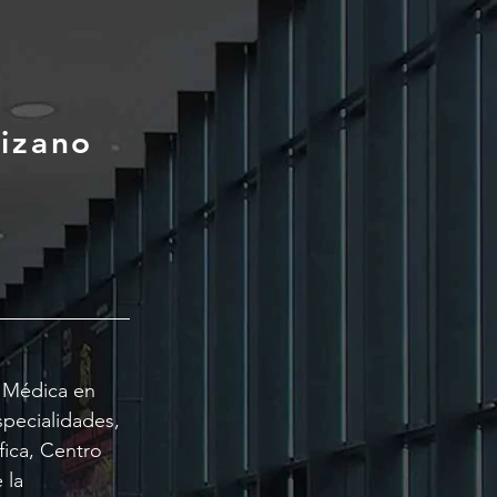
Pizano
n Médica en
pecialidades,
fica, Centro
 la