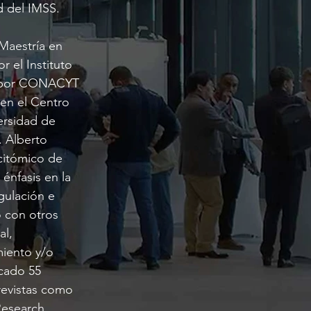
d del IMSS.
Maestría en
 el Instituto
te por CONACYT
 en el Centro
ersidad de
. Alberto
 citómico de
énfasis en la
gulación e
o con otros
al,
miento y/o
icado 55
 revistas como
Research,