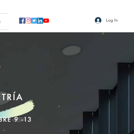
Log In
s