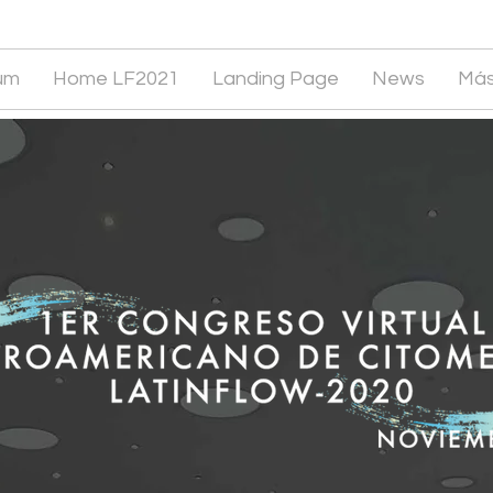
um
Home LF2021
Landing Page
News
Má