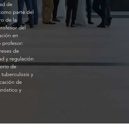
dad de
como parte del
o de la
rofesor del
pación en
 profesor:
reses de
d y regulación
orio de
tuberculosis y
ficación de
nóstico y