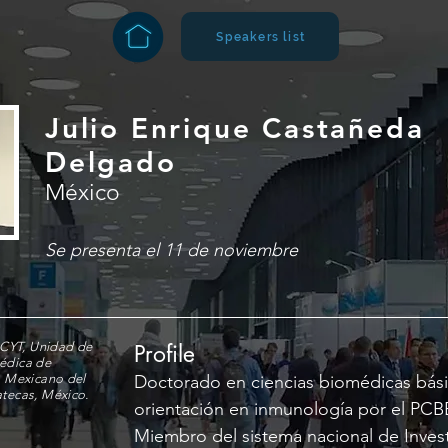
Speakers list
Julio Enrique Castañeda
Delgado
México
Se presenta el 11 de noviembre
CYT, Unidad de
Profile
édica de
to Mexicano del
Doctorado en ciencias biomédicas bás
atecas, México.
orientación en inmunología por el PC
Miembro del sistema nacional de Invest