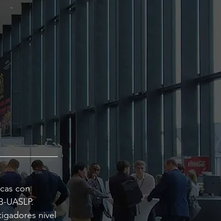
icas con
BB-UASLP.
igadores nivel