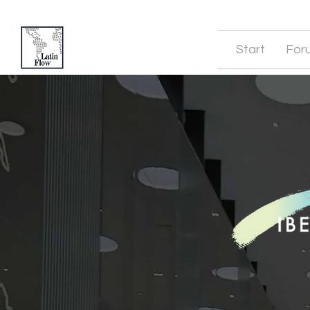
Start
For