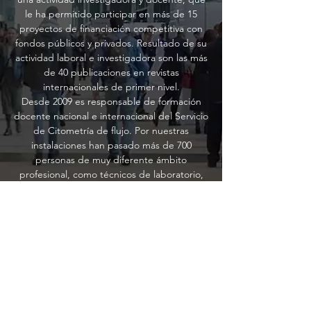
le ha permitido participar en más de 15
proyectos de financiación competitiva con
fondos públicos y privados. Resultado de su
actividad laboral e investigadora son las más
de 40 publicaciones en revistas
internacionales de primer nivel.
Desde 2009 es responsable de formación
docente nacional e internacional del Servicio
de Citometría de flujo. Por nuestras
instalaciones han pasado más de 700
personas de muy diferente ámbito
profesional, como técnicos de laboratorio,
químicos, físicos, bioinformáticos, médicos,
farmacéuticos, biólogos, bioquímicos, tanto
en formación (residentes) como titulados.
Así mismo también se ha dado cabida a la
formación de hematólogos y profesionales al
cargo de laboratorios de diagnóstico, tanto
en el ámbito público como privado de los 5
continentes. A partir de octubre de 2018,
coordina el Título Propio de la Universidad