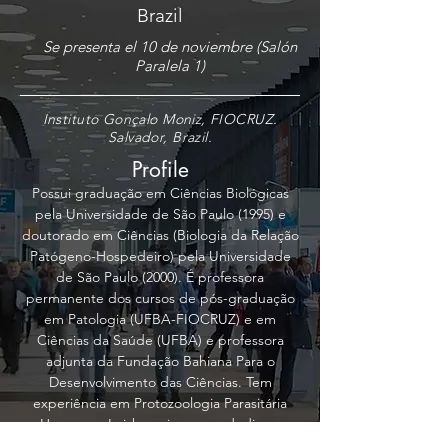
Brazil
Se presenta el 10 de noviembre (Salón
Paralela 1)
Instituto Gonçalo Moniz, FIOCRUZ.
Salvador, Brazil.
Profile
Possui graduação em Ciências Biológicas
pela Universidade de São Paulo (1995) e
doutorado em Ciências (Biologia da Relação
Patógeno-Hospedeiro) pela Universidade
de São Paulo (2000). É professora
permanente dos cursos de pós-graduação
em Patologia (UFBA-FIOCRUZ) e em
Ciências da Saúde (UFBA) e professora
adjunta da Fundação Bahiana Para o
Desenvolvimento das Ciências. Tem
experiência em Protozoologia Parasitária
Humana e Leishmaniose e se dedica a
estudar a interação Leishmania-Hospedeiro-