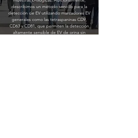
muestras biológicas. Adicionalmente,
describimos un método sencillo para la
detección de EV utilizando marcadores EV
generales como las tetraspaninas CD9,
CD63 y CD81, que permiten la detección
altamente sensible de EV de orina sin
enriquecimiento previo. En experimentos
de prueba de concepto, se identificó un
marcador epitelial enriquecido en células de
carcinoma, EpCAM, en EVs de líneas
celulares y directamente en muestras de
orina. Este método tiene el potencial de
permitir que cualquier laboratorio con
acceso a la citometría de flujo convencional
identifique marcadores de superficie en
EVs, incluso proteínas no abundantes,
utilizando muestras biológicas mínimamente
procesadas.