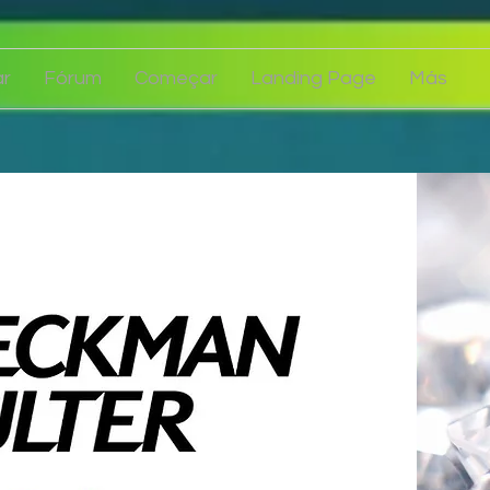
r
Fórum
Começar
Landing Page
Más