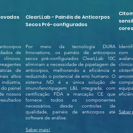
Citom
rovados
ClearLLab - Painéis de Anticorpos
sensi
Secos Pré-configurados
core
nticorpos
Por meio da tecnologia DURA
Identi
idados de
Innovations, os painéis de anticorpos
com 
línicos.
secos pré-configurados ClearLLab 10C
avala
reagentes
eliminam a necessidade de pipetagem de
clínic
ticas de
anticorpos, melhorando a eficiência e
obtenh
mais altos
reduzindo o potencial de erro humano. O
amost
dústria,
sistema IVD é a única solução de
compa
 do painel
imunofenotipagem L&L integrada, com
equip
 de nossos
certificação FDA e marcação CE que
eficiê
sultados
fornece todos os componentes
necessários, desde controles de
qualidade, painéis de anticorpos até
Saber 
software de análise.
Saber mais!