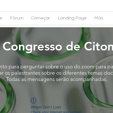
r
Fórum
Começar
Landing Page
Más
 Congresso de Cito
nto para perguntar sobre o uso do zoom para par
r os palestrantes sobre os diferentes temas dis
Todas as mensagens serão acompanhadas.
Widget Didn’t Load
Check your internet and refresh