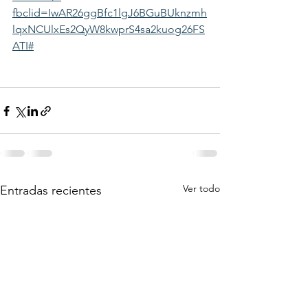
fbclid=IwAR26ggBfc1lgJ6BGuBUknzmh
lqxNCUlxEs2QyW8kwprS4sa2kuog26FS
ATI#
Ver todo
Entradas recientes