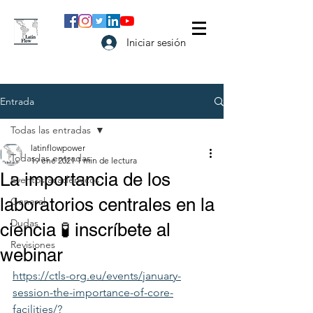
Iniciar sesión
Entrada
Todas las entradas
latinflowpower
Todas las entradas
19 ene 2021
1 min de lectura
La importancia de los
Eventos académicos
laboratorios centrales en la
General
Dudas
ciencia 🧪 inscríbete al
Revisiones
webinar
https://ctls-org.eu/events/january-
session-the-importance-of-core-
facilities/?