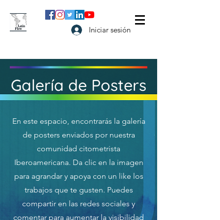
Iniciar sesión
Galería de Posters
En este espacio, encontrarás la galería
de posters enviados por nuestra
comunidad citometrista
Iberoamericana. Da clic en la imagen
para agrandar y apoya con un like los
trabajos que te gusten. Puedes
compartir en las redes sociales y
comentar para aumentar la visibilidad