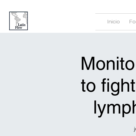
Inicio
Fo
Monito
to fig
lymph