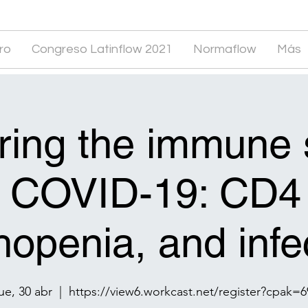
ro
Congreso Latinflow 2021
Normaflow
Más
ring the immune
ht COVID-19: CD4 
openia, and infec
jue, 30 abr
  |  
https://view6.workcast.net/register?cpak=6