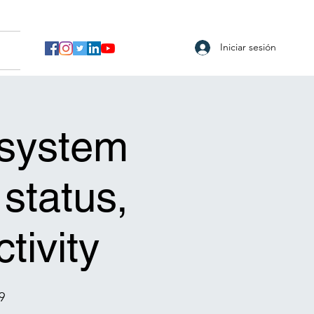
Iniciar sesión
 system
status,
tivity
9